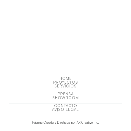
HOME
PROYECTOS
HOME
PROYECTOS
SERVICIOS
SERVICIOS
PRENSA
SHOWROOM
PRENSA
SHOWROOM
CONTACTO
AVÍSO LEGAL
CONTACTO
AVÍSO LEGAL
Página Creada y Diseñada por AX Creative Inc.