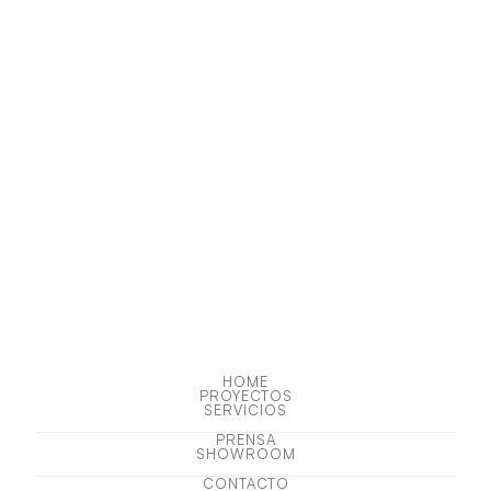
HOME
PROYECTOS
HOME
PROYECTOS
SERVICIOS
SERVICIOS
PRENSA
SHOWROOM
PRENSA
SHOWROOM
CONTACTO